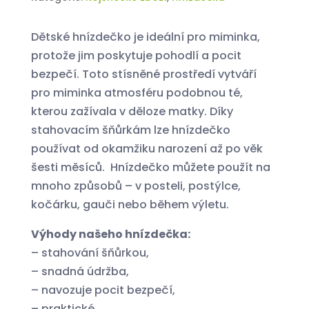
Dětské hnízdečko je ideální pro miminka,
protože jim poskytuje pohodlí a pocit
bezpečí. Toto stísněné prostředí vytváří
pro miminka atmosféru podobnou té,
kterou zažívala v děloze matky. Díky
stahovacím šňůrkám lze hnízdečko
používat od okamžiku narození až po věk
šesti měsíců. Hnízdečko můžete použít na
mnoho způsobů – v posteli, postýlce,
kočárku, gauči nebo během výletu.
Výhody našeho hnízdečka:
– stahování šňůrkou,
– snadná údržba,
– navozuje pocit bezpečí,
– praktické,