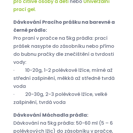
pro citlivé osoby a děti
nebo
Univerzální
prací gel.
Dávkování Pracího prášku na barevné a
černé prádlo:
Pro praní v pračce na 5kg prádla: prací
prášek nasypte do zásobníku nebo přímo
do bubnu pračky dle znečištění a tvrdosti
vody:
· 10-20g, 1-2 polévkové lžíce, mírné až
střední zašpinění, měkká až středně tvrdá
voda
· 20-30g, 2-3 polévkové lžíce, velké
zašpinění, tvrdá voda
Dávkování Máchadla prádla:
Dávkování na 5kg prádla: 50-60 ml (5 – 6
polévkových lžic) do zásobníku v pračce,