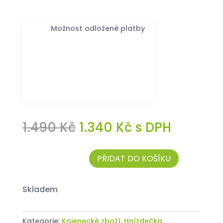
Možnost odložené platby
Původní
Aktuální
1.490
Kč
1.340
Kč
s DPH
cena
cena
byla:
je:
PŘIDAT DO KOŠÍKU
1.490 Kč.
1.340 Kč.
Hnízdečko
„Stany“
skladem
množství
Kategorie:
Kojenecké zboží
,
Hnízdečka