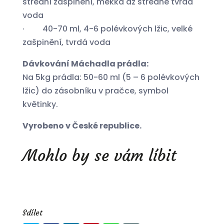
střední zašpinění, měkká až středně tvrdá
voda
· 40-70 ml, 4-6 polévkových lžic, velké
zašpinění, tvrdá voda
Dávkování Máchadla prádla:
Na 5kg prádla: 50-60 ml (5 – 6 polévkových
lžic) do zásobníku v pračce, symbol
květinky.
Vyrobeno v České republice.
Mohlo by se vám líbit
Sdílet