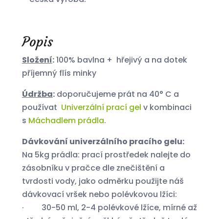
Popis
Složení
:
100% bavlna + hřejivý a na dotek
příjemný flís minky
Údržba
:
doporučujeme prát na 40° C a
používat
Univerzální prací gel
v kombinaci
s
Máchadlem prádla
.
Dávkování univerzálního pracího gelu:
Na 5kg prádla: prací prostředek nalejte do
zásobníku v pračce dle znečištění a
tvrdosti vody, jako odměrku použijte náš
dávkovací vršek nebo polévkovou lžíci:
· 30-50 ml, 2-4 polévkové lžíce, mírné až