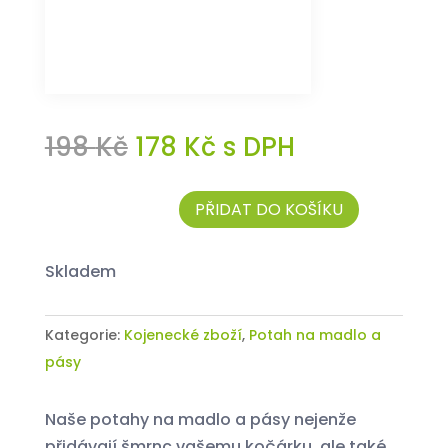
Původní
Aktuální
198
Kč
178
Kč
s DPH
cena
cena
byla:
je:
PŘIDAT DO KOŠÍKU
198 Kč.
178 Kč.
Potah
na
skladem
madlo
a
pásy
Kategorie:
Kojenecké zboží
,
Potah na madlo a
„Lapač
pásy
snů“
množství
Naše potahy na madlo a pásy nejenže
přidávají šmrnc vašemu kočárku, ale také