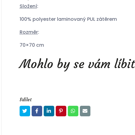
Složení
:
100% polyester laminovaný PUL zátěrem
Rozm
ě
r
:
70×70 cm
Mohlo by se vám líbit
Sdílet