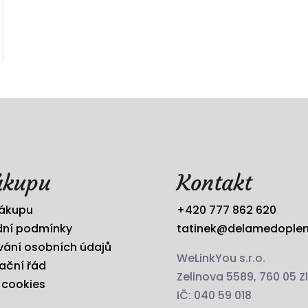
ákupu
Kontakt
nákupu
+420 777 862 620
ní podmínky
tatinek@delamedoplen
vání osobních údajů
WeLinkYou s.r.o.
ační řád
Zelinova 5589, 760 05 Zl
 cookies
IČ: 040 59 018