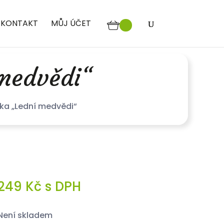
KONTAKT
MŮJ ÚČET
 medvědi“
ka „Lední medvědi“
249
Kč
s DPH
není skladem