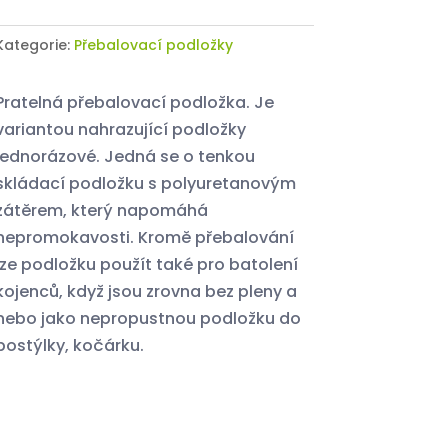
Kategorie:
Přebalovací podložky
Pratelná přebalovací podložka. Je
variantou nahrazující podložky
jednorázové. Jedná se o tenkou
skládací podložku s polyuretanovým
zátěrem, který napomáhá
nepromokavosti. Kromě přebalování
lze podložku použít také pro batolení
kojenců, když jsou zrovna bez pleny a
nebo jako nepropustnou podložku do
postýlky, kočárku.