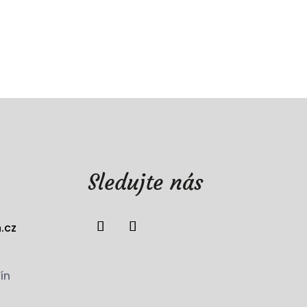
Sledujte nás
.cz
ín