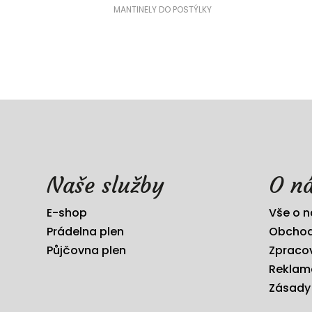
MANTINELY DO POSTÝLKY
Naše služby
O n
E-shop
Vše o 
Prádelna plen
Obchod
Půjčovna plen
Zpraco
Reklam
Zásady