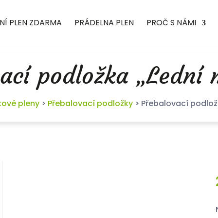
NÍ PLEN ZDARMA
PRÁDELNA PLEN
PROČ S NÁMI
ací podložka „Lední
kové pleny
>
Přebalovací podložky
>
Přebalovací podlož