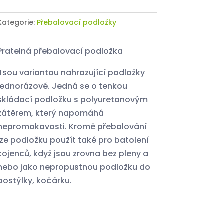
Kategorie:
Přebalovací podložky
Pratelná přebalovací podložka
Jsou variantou nahrazující podložky
jednorázové. Jedná se o tenkou
skládací podložku s polyuretanovým
zátěrem, který napomáhá
nepromokavosti. Kromě přebalování
lze podložku použít také pro batolení
kojenců, když jsou zrovna bez pleny a
nebo jako nepropustnou podložku do
postýlky, kočárku.