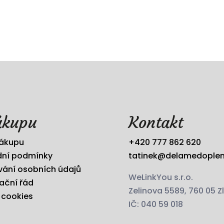
ákupu
Kontakt
nákupu
+420 777 862 620
ní podmínky
tatinek@delamedoplen
vání osobních údajů
WeLinkYou s.r.o.
ační řád
Zelinova 5589, 760 05 Zl
 cookies
IČ: 040 59 018