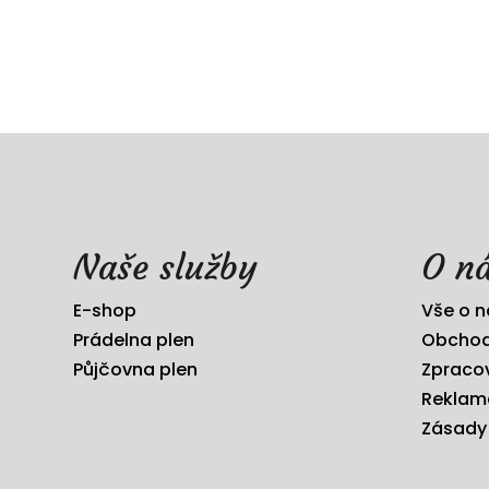
Naše služby
O n
E-shop
Vše o 
Prádelna plen
Obchod
Půjčovna plen
Zpraco
Reklam
Zásady