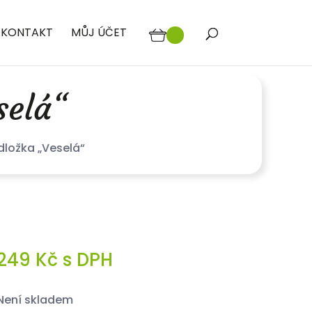
KONTAKT
MŮJ ÚČET
selá“
dložka „Veselá“
249
Kč
s DPH
není skladem