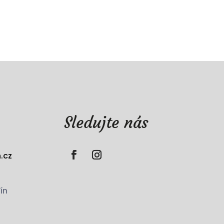
Sledujte nás
.cz
ín