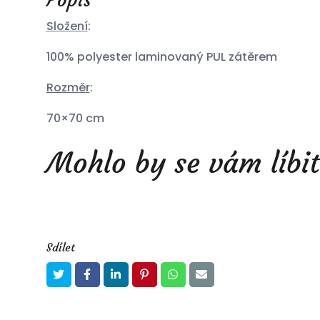
Složení
:
100% polyester laminovaný PUL zátěrem
Rozm
ě
r
:
70×70 cm
Mohlo by se vám líbit
Sdílet