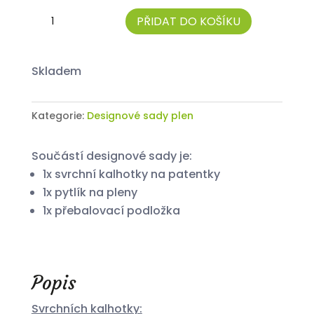
Sada
PŘIDAT DO KOŠÍKU
látkových
plen
–
skladem
S
„Indiánská“
Kategorie:
Designové sady plen
množství
Součástí designové sady je:
1x svrchní kalhotky na patentky
1x pytlík na pleny
1x přebalovací podložka
Popis
Svrchních kalhotky: