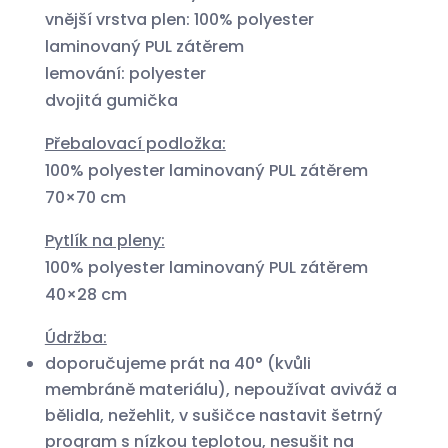
vnější vrstva plen: 100% polyester
laminovaný PUL zátěrem
lemování: polyester
dvojitá gumička
Přebalovací podložka:
100% polyester laminovaný PUL zátěrem
70×70 cm
Pytlík na pleny:
100% polyester laminovaný PUL zátěrem
40×28 cm
Údržba:
doporučujeme prát na 40° (kvůli
membráně materiálu), nepoužívat aviváž a
bělidla, nežehlit, v sušičce nastavit šetrný
program s nízkou teplotou, nesušit na