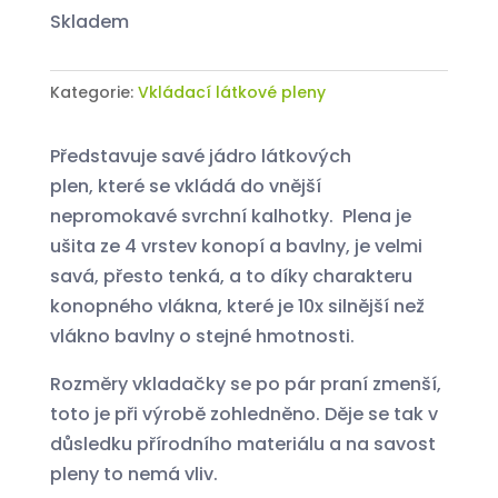
množství
skladem
Kategorie:
Vkládací látkové pleny
Představuje savé jádro látkových
plen, které se vkládá do vnější
nepromokavé svrchní kalhotky. Plena je
ušita ze 4 vrstev konopí a bavlny, je velmi
savá, přesto tenká, a to díky charakteru
konopného vlákna, které je 10x silnější než
vlákno bavlny o stejné hmotnosti.
Rozměry vkladačky se po pár praní zmenší,
toto je při výrobě zohledněno. Děje se tak v
důsledku přírodního materiálu a na savost
pleny to nemá vliv.